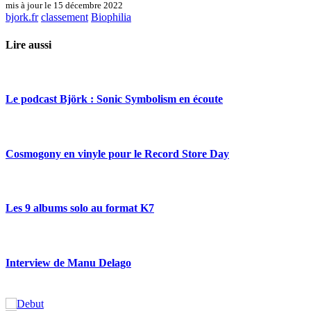
mis à jour le 15 décembre 2022
bjork.fr
classement
Biophilia
Lire aussi
Le podcast Björk : Sonic Symbolism en écoute
Cosmogony en vinyle pour le Record Store Day
Les 9 albums solo au format K7
Interview de Manu Delago