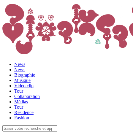
News
News
Biographie
Musique
Vidéo clip
Tour
Collaboration
Médias
Tour
Résidence
Fashion