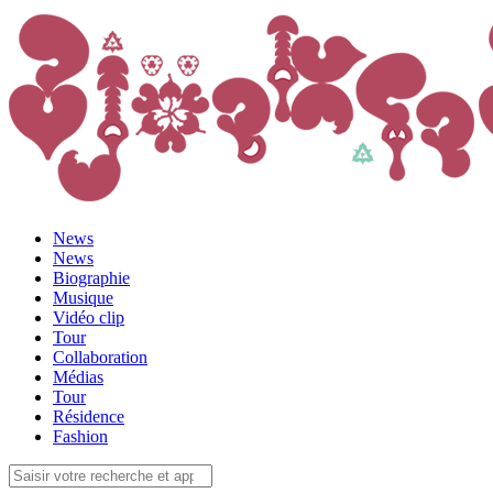
News
News
Biographie
Musique
Vidéo clip
Tour
Collaboration
Médias
Tour
Résidence
Fashion