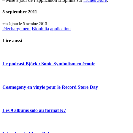
–
Mise à jour de l’application Biophilia sur
iTunes Store
.
5 septembre 2011
mis à jour le 5 octobre 2015
téléchargement
Biophilia
application
Lire aussi
Le podcast Björk : Sonic Symbolism en écoute
Cosmogony en vinyle pour le Record Store Day
Les 9 albums solo au format K7