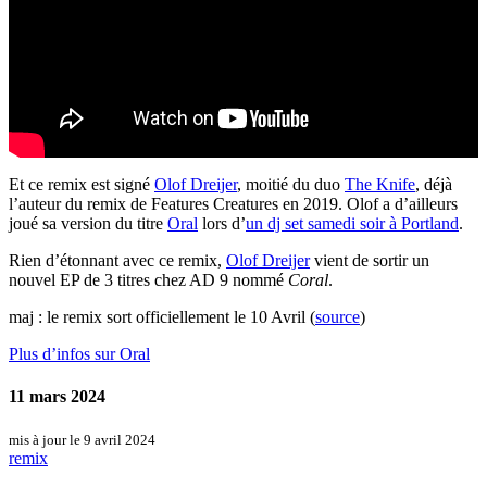
Et ce remix est signé
Olof Dreijer
, moitié du duo
The Knife
, déjà
l’auteur du remix de Features Creatures en 2019. Olof a d’ailleurs
joué sa version du titre
Oral
lors d’
un dj set samedi soir à Portland
.
Rien d’étonnant avec ce remix,
Olof Dreijer
vient de sortir un
nouvel EP de 3 titres chez AD 9 nommé
Coral
.
maj : le remix sort officiellement le 10 Avril (
source
)
Plus d’infos sur Oral
11 mars 2024
mis à jour le 9 avril 2024
remix