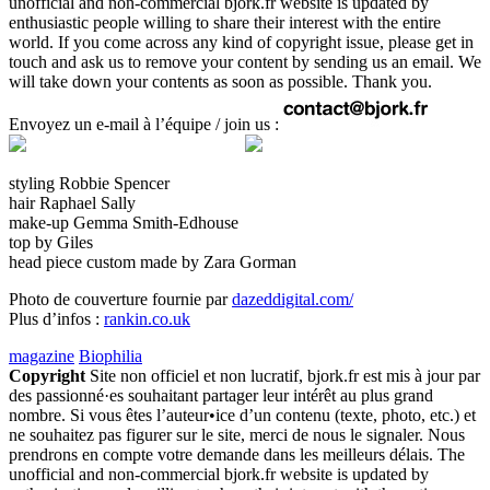
unofficial and non-commercial bjork.fr website is updated by
enthusiastic people willing to share their interest with the entire
world. If you come across any kind of copyright issue, please get in
touch and ask us to remove your content by sending us an email. We
will take down your contents as soon as possible. Thank you.
Envoyez un e-mail à l’équipe / join us :
styling Robbie Spencer
hair Raphael Sally
make-up Gemma Smith-Edhouse
top by Giles
head piece custom made by Zara Gorman
Photo de couverture fournie par
dazeddigital.com/
Plus d’infos :
rankin.co.uk
magazine
Biophilia
Copyright
Site non officiel et non lucratif, bjork.fr est mis à jour par
des passionné·es souhaitant partager leur intérêt au plus grand
nombre. Si vous êtes l’auteur•ice d’un contenu (texte, photo, etc.) et
ne souhaitez pas figurer sur le site, merci de nous le signaler. Nous
prendrons en compte votre demande dans les meilleurs délais. The
unofficial and non-commercial bjork.fr website is updated by