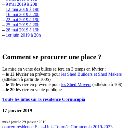
–
9 mai 2019 à 20h
–
12 mai 2019 à 19h
–
16 mai 2019 à 20h
–
22 mai 2019 à 19h
–
25 mai 2019 à 20h
–
28 mai 2019 à 19h
–
1er juin 2019 à 20h
Comment se procurer une place ?
La mise en vente des billets se fera en 3 temps en février :
–
le 13 février
en prévente pour
les Shed Builders et Shed Makers
(adhésion à partir de 100$)
–
le 19 février
en prévente pour
les Shed Movers
(adhésion à 10$)
–
le 20 février
en vente publique
Toute les infos sur la résidence Cornucopia
17 janvier 2019
mis à jour le 29 janvier 2019
concert
résidence
États-Unis
Tournée Cornucopia 2019-2023