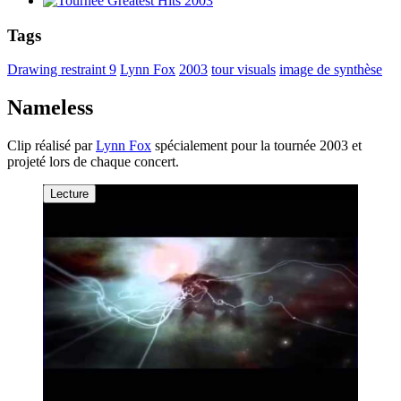
Tags
Drawing restraint 9
Lynn Fox
2003
tour visuals
image de synthèse
Nameless
Clip réalisé par
Lynn Fox
spécialement pour la tournée 2003 et
projeté lors de chaque concert.
Lecture